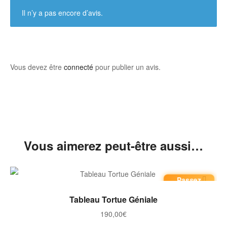
Il n’y a pas encore d’avis.
Vous devez être
connecté
pour publier un avis.
Vous aimerez peut-être aussi…
Passez
commande
AJOUTER AU PANIER
Tableau Tortue Géniale
190,00
€