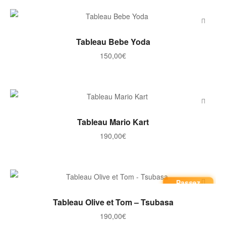
AJOUTER AU PANIER
Tableau Bebe Yoda
150,00
€
AJOUTER AU PANIER
Tableau Mario Kart
190,00
€
Passez
commande
AJOUTER AU PANIER
Tableau Olive et Tom – Tsubasa
190,00
€