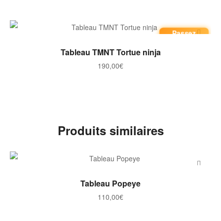
Passez
commande
AJOUTER AU PANIER
Tableau TMNT Tortue ninja
190,00
€
Produits similaires
AJOUTER AU PANIER
Tableau Popeye
110,00
€