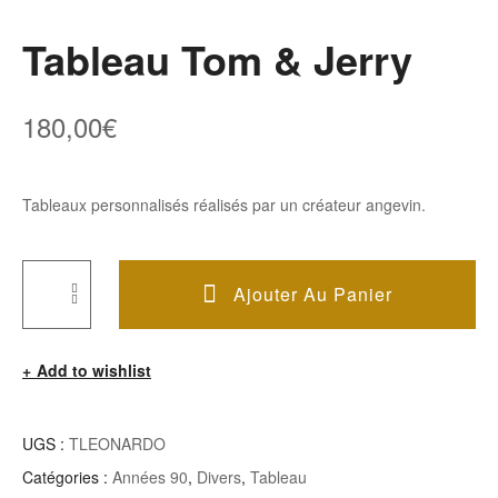
Tableau Tom & Jerry
180,00
€
Tableaux personnalisés réalisés par un créateur angevin.
Ajouter Au Panier
Quantité
De
Add to wishlist
Tableau
Tom
&
UGS :
TLEONARDO
Jerry
Catégories :
Années 90
,
Divers
,
Tableau