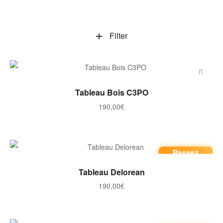
Filter
AJOUTER AU PANIER
Tableau Bois C3PO
190,00
€
Passez
commande
AJOUTER AU PANIER
Tableau Delorean
190,00
€