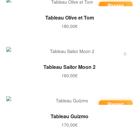
Passez
commande
AJOUTER AU PANIER
Tableau Olive et Tom
180,00
€
AJOUTER AU PANIER
Tableau Sailor Moon 2
160,00
€
Passez
commande
AJOUTER AU PANIER
Tableau Guizmo
170,00
€