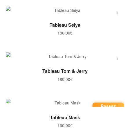
AJOUTER AU PANIER
Tableau Seiya
180,00
€
AJOUTER AU PANIER
Tableau Tom & Jerry
180,00
€
Passez
commande
AJOUTER AU PANIER
Tableau Mask
160,00
€