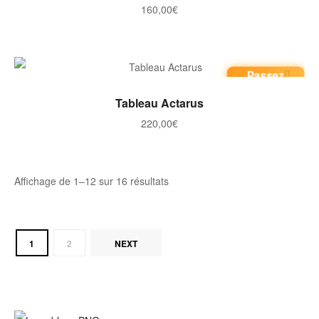
160,00
€
Passez
commande
AJOUTER AU PANIER
Tableau Actarus
220,00
€
Trié
Affichage de 1–12 sur 16 résultats
par
note
moyenne
1
2
NEXT