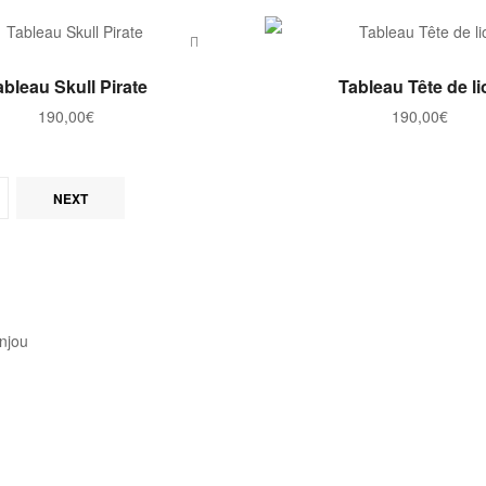
AJOUTER AU PANIER
AJOUTER AU PANI
ableau Skull Pirate
Tableau Tête de li
190,00
€
190,00
€
NEXT
njou