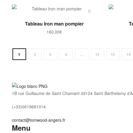
sur
la
AJOUTER AU PANIER
page
Tableau Iron man pompier
T
du
160,00
€
produit
1
2
3
4
…
12
13
14
1B rue Guillaume de Saint Chamant 49124 Saint Barthelemy d’A
(+33)0619681014
contact@tomwood-angers.fr
Menu