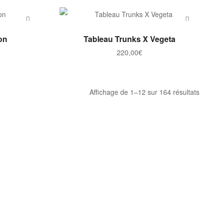
ER
AJOUTER AU PANIER
on
Tableau Trunks X Vegeta
220,00
€
Trié
Affichage de 1–12 sur 164 résultats
par
note
moye