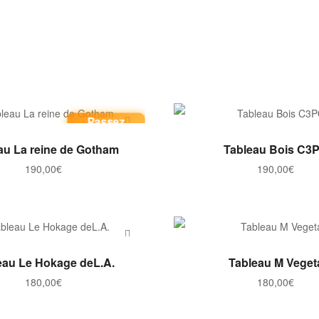
Passez
commande
AJOUTER AU PANIER
AJOUTER AU PANI
au La reine de Gotham
Tableau Bois C3
190,00
€
190,00
€
AJOUTER AU PANIER
AJOUTER AU PANI
eau Le Hokage deL.A.
Tableau M Veget
180,00
€
180,00
€