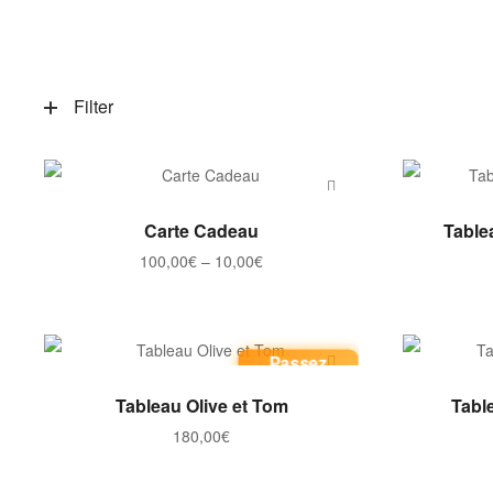
Filter
Ce
SÉLECTIONNEZ LE MONTANT
Carte Cadeau
Table
produit
Plage
100,00
€
–
10,00
€
a
de
plusieurs
prix :
variations.
10,00€
Les
Passez
à
commande
options
100,00€
AJOUTER AU PANIER
Tableau Olive et Tom
Tabl
peuvent
180,00
€
être
choisies