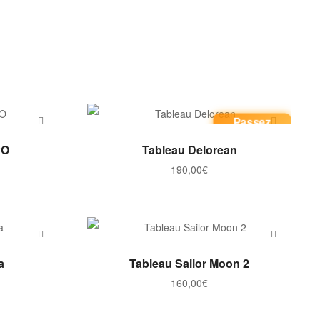
Passez
commande
ER
AJOUTER AU PANIER
PO
Tableau Delorean
190,00
€
ER
AJOUTER AU PANIER
a
Tableau Sailor Moon 2
160,00
€