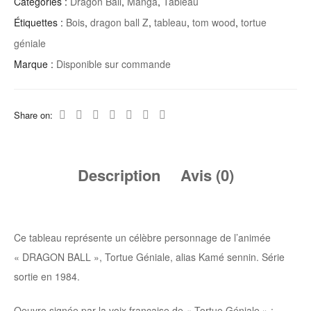
Catégories :
Dragon Ball
,
Manga
,
Tableau
Étiquettes :
Bois
,
dragon ball Z
,
tableau
,
tom wood
,
tortue
géniale
Marque :
Disponible sur commande
Share on:
Description
Avis (0)
Ce tableau représente un célèbre personnage de l’animée
« DRAGON BALL », Tortue Géniale, alias Kamé sennin. Série
sortie en 1984.
Oeuvre signée par la voix française de « Tortue Géniale » :