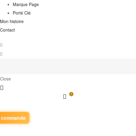
Marque Page
Porté Clé
Mon histoire
Contact
Close
0
z commande