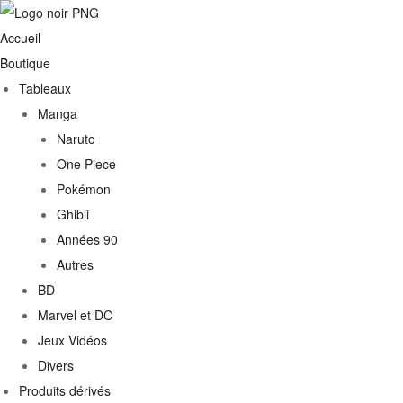
Accueil
Boutique
Tableaux
Manga
Naruto
One Piece
Pokémon
Ghibli
Années 90
Autres
€
BD
Marvel et DC
0€
Jeux Vidéos
Divers
Produits dérivés