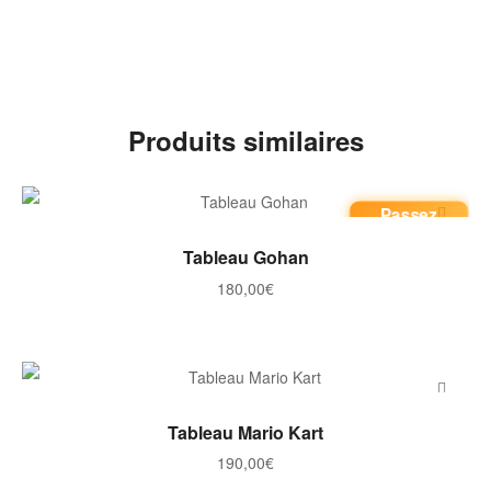
Produits similaires
Passez
commande
AJOUTER AU PANIER
Tableau Gohan
180,00
€
AJOUTER AU PANIER
Tableau Mario Kart
190,00
€