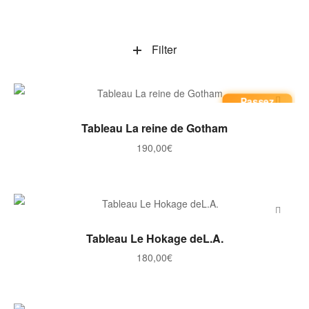
Filter
Passez
commande
AJOUTER AU PANIER
Tableau La reine de Gotham
190,00
€
AJOUTER AU PANIER
Tableau Le Hokage deL.A.
180,00
€