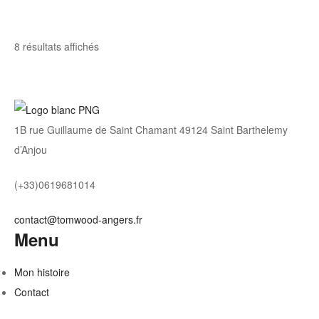
Trié
8 résultats affichés
par
note
moyenne
1B rue Guillaume de Saint Chamant 49124 Saint Barthelemy
d’Anjou
(+33)0619681014
contact@tomwood-angers.fr
Menu
Mon histoire
Contact