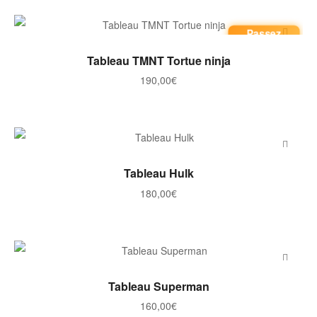
Passez
commande
AJOUTER AU PANIER
Tableau TMNT Tortue ninja
190,00
€
AJOUTER AU PANIER
Tableau Hulk
180,00
€
AJOUTER AU PANIER
Tableau Superman
160,00
€