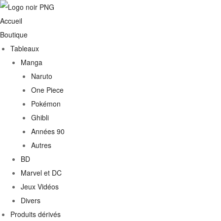
Accueil
Boutique
Tableaux
Manga
Naruto
One Piece
Pokémon
Ghibli
Années 90
Autres
€
BD
Marvel et DC
0€
Jeux Vidéos
Divers
Produits dérivés