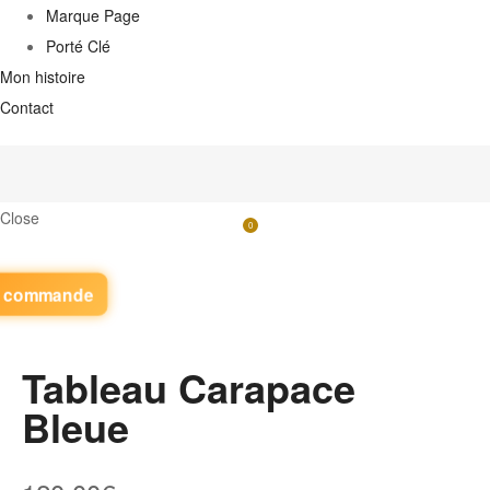
Marque Page
Porté Clé
Mon histoire
Contact
Close
0
z commande
Tableau Carapace
Bleue