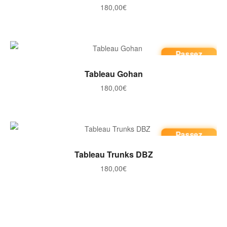
180,00
€
Passez
commande
AJOUTER AU PANIER
Tableau Gohan
180,00
€
Passez
commande
AJOUTER AU PANIER
Tableau Trunks DBZ
180,00
€