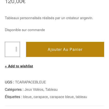
120,00
€
Tableaux personnalisés réalisés par un créateur angevin.
Disponible sur commande
Ajouter Au Panier
Quantité
De
Add to wishlist
Tableau
Carapace
Bleue
UGS :
TCARAPACEBLEUE
Catégories :
Jeux Vidéos
,
Tableau
Étiquettes :
bleue
,
carapace
,
carapace bleue
,
tableau