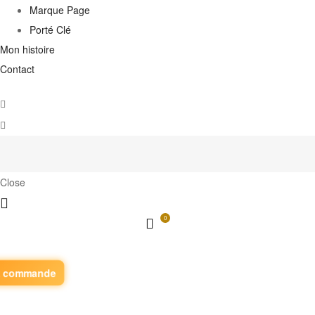
Marque Page
Porté Clé
Mon histoire
Contact
Close
0
z commande