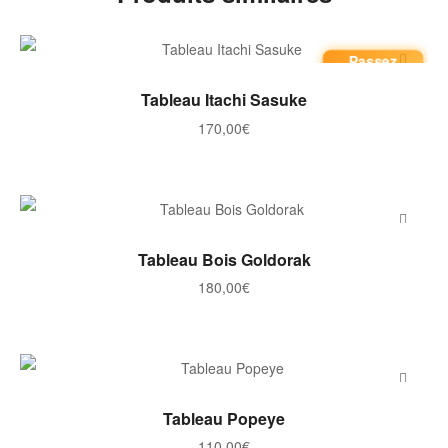
Passez
commande
AJOUTER AU PANIER
Tableau Itachi Sasuke
170,00
€
AJOUTER AU PANIER
Tableau Bois Goldorak
180,00
€
AJOUTER AU PANIER
Tableau Popeye
110,00
€