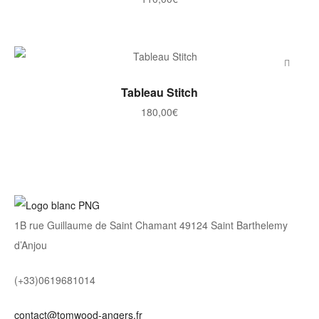
AJOUTER AU PANIER
Tableau Stitch
180,00
€
1B rue Guillaume de Saint Chamant 49124 Saint Barthelemy
d’Anjou
(+33)0619681014
contact@tomwood-angers.fr