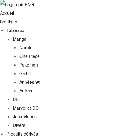
Accueil
Boutique
Tableaux
Manga
Naruto
One Piece
Pokémon
Ghibli
Années 90
Autres
€
BD
Marvel et DC
0€
Jeux Vidéos
Divers
Produits dérivés