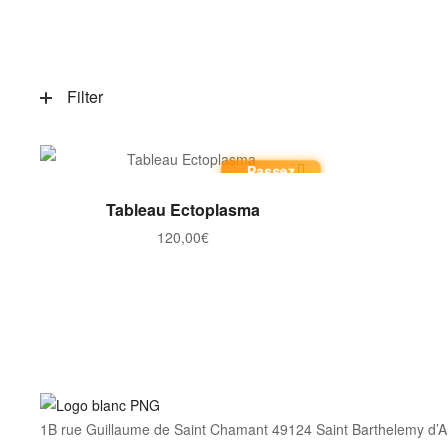
Filter
Passez
commande
AJOUTER AU PANIER
Tableau Ectoplasma
120,00
€
1B rue Guillaume de Saint Chamant 49124 Saint Barthelemy d’A