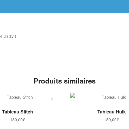
r un avis.
Produits similaires
AJOUTER AU PANIER
AJOUTER AU PANI
Tableau Stitch
Tableau Hulk
180,00
€
180,00
€