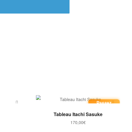
Passez
commande
ER
AJOUTER AU PANIER
Tableau Itachi Sasuke
170,00
€