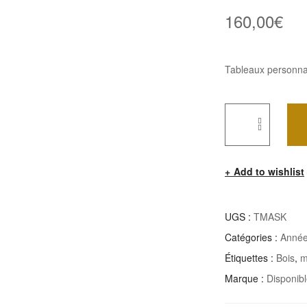
160,00
€
Tableaux personnal
Quantité
De
Add to wishlist
Tableau
Mask
UGS :
TMASK
Catégories :
Année
Étiquettes :
Bois
,
m
Marque :
Disponib