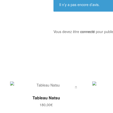
Il n’y a pas encore d’avis.
Vous devez être
connecté
pour publie
AJOUTER AU PANIER
Tableau Natsu
180,00
€