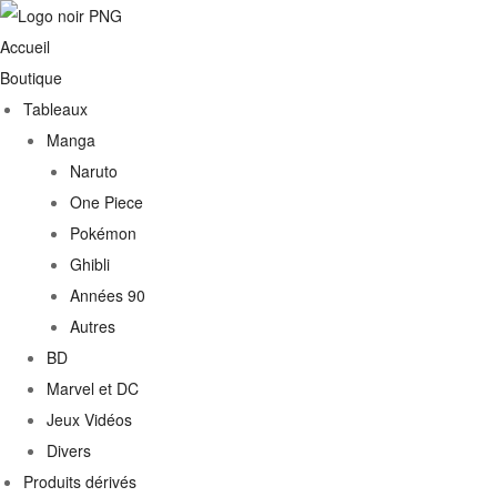
Accueil
Boutique
Tableaux
Manga
Naruto
One Piece
Pokémon
Ghibli
Années 90
Autres
€
BD
Marvel et DC
0€
Jeux Vidéos
Divers
Produits dérivés