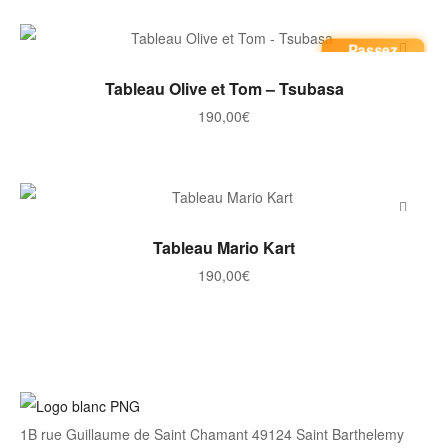
Passez
commande
AJOUTER AU PANIER
Tableau Olive et Tom – Tsubasa
190,00
€
AJOUTER AU PANIER
Tableau Mario Kart
190,00
€
1B rue Guillaume de Saint Chamant 49124 Saint Barthelemy