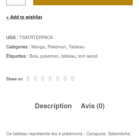
De
Add to wishlist
Tableau
POKEMON
Starter
UGS :
TSATRTERPACK
Pack
Catégories :
Manga
,
Pokémon
,
Tableau
Étiquettes :
Bois
,
pokemon
,
tableau
,
tom wood
Share on:
Description
Avis (0)
Ce tableau représente les 4 pokémons : Carapuce, Salamèche,