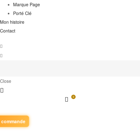
Marque Page
Porté Clé
Mon histoire
Contact
Close
0
z commande