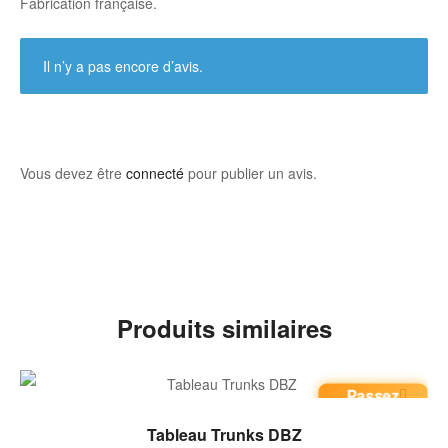
Fabrication française.
Il n’y a pas encore d’avis.
Vous devez être
connecté
pour publier un avis.
Produits similaires
Passez
commande
AJOUTER AU PANIER
Tableau Trunks DBZ