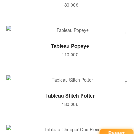
180,00
€
AJOUTER AU PANIER
Tableau Popeye
110,00
€
AJOUTER AU PANIER
Tableau Stitch Potter
180,00
€
Passez
commande