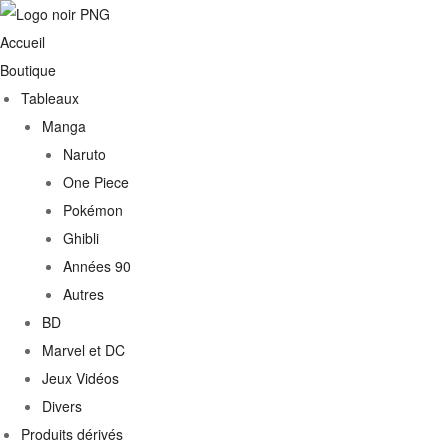
Accueil
Boutique
Tableaux
Manga
Naruto
One Piece
Pokémon
Ghibli
Années 90
Autres
€
BD
Marvel et DC
0€
Jeux Vidéos
Divers
Produits dérivés