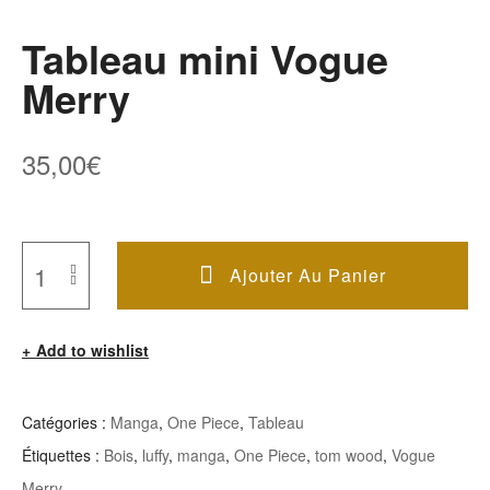
Tableau mini Vogue
Merry
35,00
€
Ajouter Au Panier
Quantité
De
Add to wishlist
Tableau
Mini
Vogue
Catégories :
Manga
,
One Piece
,
Tableau
Merry
Étiquettes :
Bois
,
luffy
,
manga
,
One Piece
,
tom wood
,
Vogue
Merry