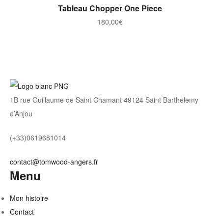
AJOUTER AU PANIER
Tableau Chopper One Piece
180,00
€
1B rue Guillaume de Saint Chamant 49124 Saint Barthelemy
d’Anjou
(+33)0619681014
contact@tomwood-angers.fr
Menu
Mon histoire
Contact