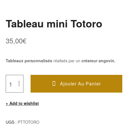
Tableau mini Totoro
35,00
€
Tableaux personnalisés
réalisés par un
créateur angevin.
Ajouter Au Panier
Quantité
De
Add to wishlist
Tableau
Mini
Totoro
UGS :
PTTOTORO