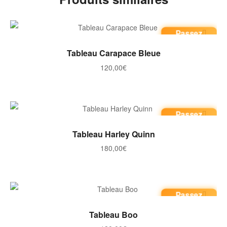
Passez
commande
AJOUTER AU PANIER
Tableau Carapace Bleue
120,00
€
Passez
commande
AJOUTER AU PANIER
Tableau Harley Quinn
180,00
€
Passez
commande
AJOUTER AU PANIER
Tableau Boo