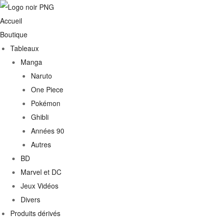
Accueil
Boutique
Tableaux
Manga
Naruto
One Piece
Pokémon
Ghibli
Années 90
Autres
€
BD
Marvel et DC
0€
Jeux Vidéos
Divers
Produits dérivés