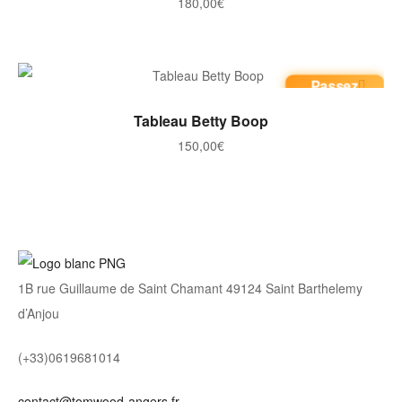
180,00
€
Passez
commande
AJOUTER AU PANIER
Tableau Betty Boop
150,00
€
1B rue Guillaume de Saint Chamant 49124 Saint Barthelemy
d’Anjou
(+33)0619681014
contact@tomwood-angers.fr