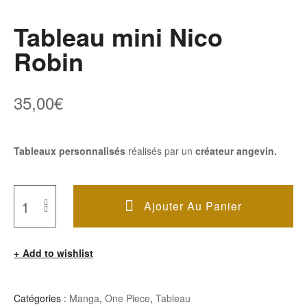
Tableau mini Nico
Robin
35,00
€
Tableaux personnalisés
réalisés par un
créateur angevin.
Ajouter Au Panier
Quantité
De
Add to wishlist
Tableau
Mini
Nico
Catégories :
Manga
,
One Piece
,
Tableau