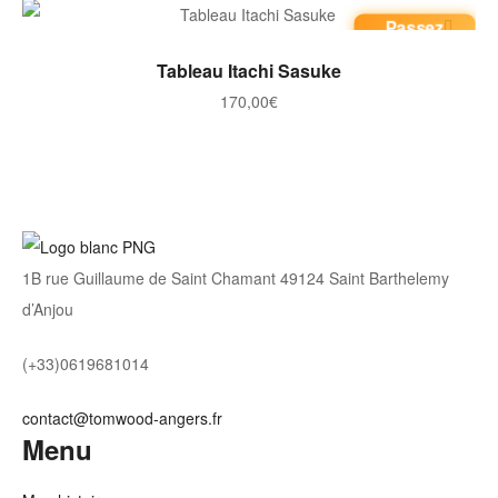
Passez
commande
AJOUTER AU PANIER
Tableau Itachi Sasuke
170,00
€
1B rue Guillaume de Saint Chamant 49124 Saint Barthelemy
d’Anjou
(+33)0619681014
contact@tomwood-angers.fr
Menu