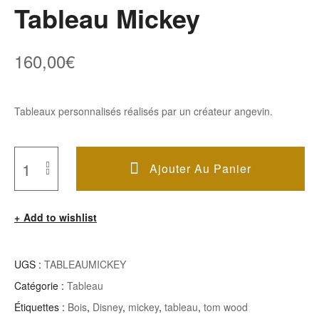
Tableau Mickey
160,00
€
Tableaux personnalisés réalisés par un créateur angevin.
Ajouter Au Panier
Quantité
De
Add to wishlist
Tableau
Mickey
UGS :
TABLEAUMICKEY
Catégorie :
Tableau
Étiquettes :
Bois
,
Disney
,
mickey
,
tableau
,
tom wood