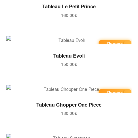
AJOUTER AU PANIER
Tableau Le Petit Prince
160,00
€
Passez
commande
AJOUTER AU PANIER
Tableau Evoli
150,00
€
Passez
commande
AJOUTER AU PANIER
Tableau Chopper One Piece
180,00
€