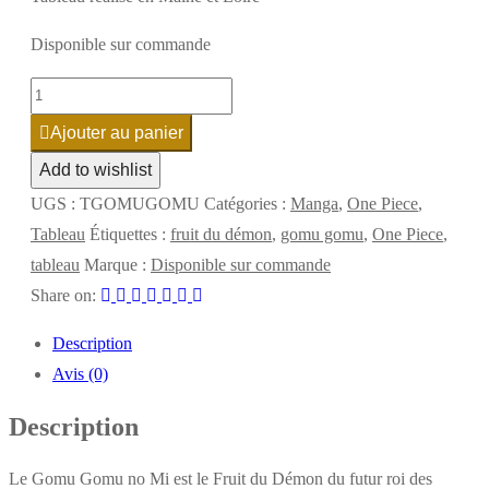
Disponible sur commande
quantité
de
Ajouter au panier
Tableau
Add to wishlist
Gomu
UGS :
TGOMUGOMU
Catégories :
Manga
,
One Piece
,
Gomu
Tableau
Étiquettes :
fruit du démon
,
gomu gomu
,
One Piece
,
tableau
Marque :
Disponible sur commande
Share on:
Description
Avis (0)
Description
Le Gomu Gomu no Mi est le Fruit du Démon du futur roi des