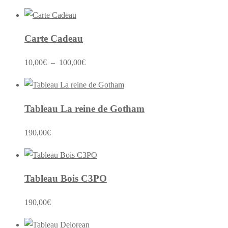
Carte Cadeau
Plage
10,00
€
–
100,00
€
de
prix :
10,00€
Tableau La reine de Gotham
à
190,00
€
100,00€
Tableau Bois C3PO
190,00
€