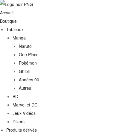
Accueil
Boutique
Tableaux
Manga
Naruto
One Piece
Pokémon
Ghibli
Années 90
Autres
€
BD
Marvel et DC
0€
Jeux Vidéos
Divers
Produits dérivés