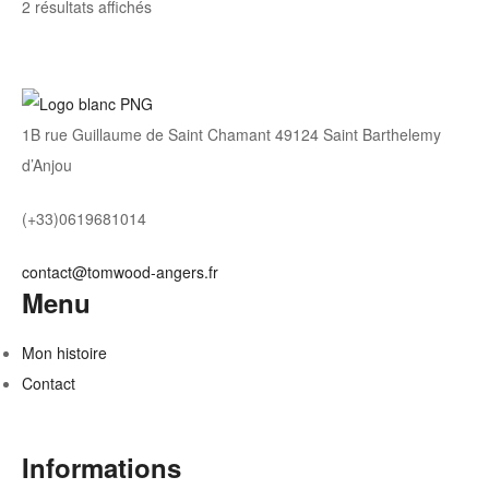
Trié
2 résultats affichés
par
note
moyenne
1B rue Guillaume de Saint Chamant 49124 Saint Barthelemy
d’Anjou
(+33)0619681014
contact@tomwood-angers.fr
Menu
Mon histoire
Contact
Informations