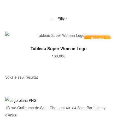
Filter
Passez
commande
AJOUTER AU PANIER
Tableau Super Woman Lego
160,00
€
Voici le seul résultat
1B rue Guillaume de Saint Chamant 49124 Saint Barthelemy
d’Anjou