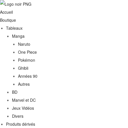
Accueil
Boutique
Tableaux
Manga
Naruto
One Piece
Pokémon
Ghibli
Années 90
Autres
€
BD
Marvel et DC
0€
Jeux Vidéos
Divers
Produits dérivés