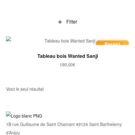
Filter
Passez
commande
AJOUTER AU PANIER
Tableau bois Wanted Sanji
190,00
€
Voici le seul résultat
1B rue Guillaume de Saint Chamant 49124 Saint Barthelemy
d’Anjou