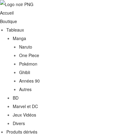
Accueil
Boutique
Tableaux
Manga
Naruto
One Piece
Pokémon
Ghibli
Années 90
Autres
€
BD
Marvel et DC
0€
Jeux Vidéos
Divers
Produits dérivés