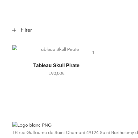
Filter
AJOUTER AU PANIER
Tableau Skull Pirate
190,00
€
1B rue Guillaume de Saint Chamant 49124 Saint Barthelemy d