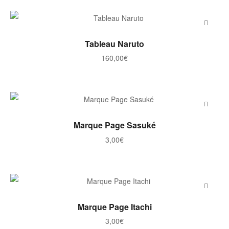
AJOUTER AU PANIER
Tableau Naruto
160,00
€
AJOUTER AU PANIER
Marque Page Sasuké
3,00
€
AJOUTER AU PANIER
Marque Page Itachi
3,00
€