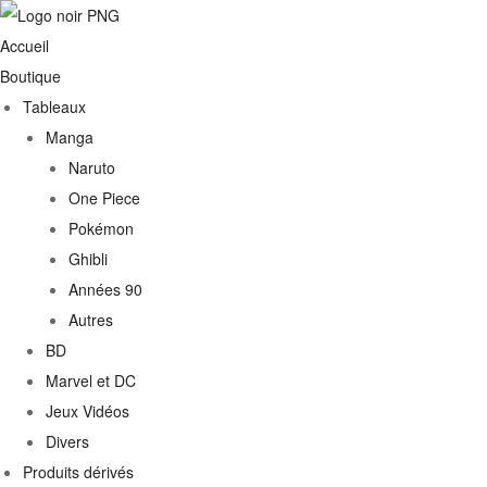
Accueil
Boutique
Tableaux
Manga
Naruto
One Piece
Pokémon
Ghibli
Années 90
Autres
€
BD
Marvel et DC
0€
Jeux Vidéos
Divers
Produits dérivés