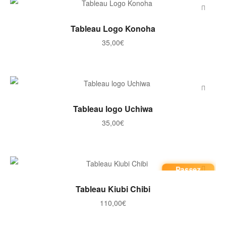
AJOUTER AU PANIER
Tableau Logo Konoha
35,00
€
AJOUTER AU PANIER
Tableau logo Uchiwa
35,00
€
Passez
commande
AJOUTER AU PANIER
Tableau Kiubi Chibi
110,00
€