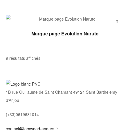
LIRE LA SUITE
Marque page Evolution Naruto
Trié
9 résultats affichés
par
note
moyenne
1B rue Guillaume de Saint Chamant 49124 Saint Barthelemy
d’Anjou
(+33)0619681014
contact@tomwood-angers.fr