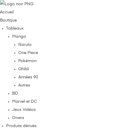
Accueil
Boutique
Tableaux
Manga
Naruto
One Piece
Pokémon
e
Ghibli
Années 90
Autres
€
BD
Marvel et DC
00€
Jeux Vidéos
Divers
Produits dérivés