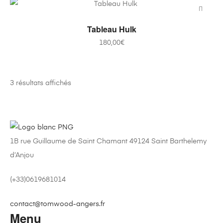
AJOUTER AU PANIER
Tableau Hulk
180,00
€
Trié
3 résultats affichés
par
note
moyenne
1B rue Guillaume de Saint Chamant 49124 Saint Barthelemy
d’Anjou
(+33)0619681014
contact@tomwood-angers.fr
Menu