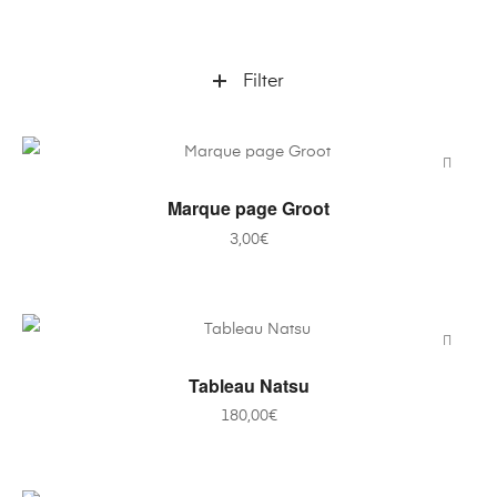
Filter
AJOUTER AU PANIER
Marque page Groot
3,00
€
AJOUTER AU PANIER
Tableau Natsu
180,00
€