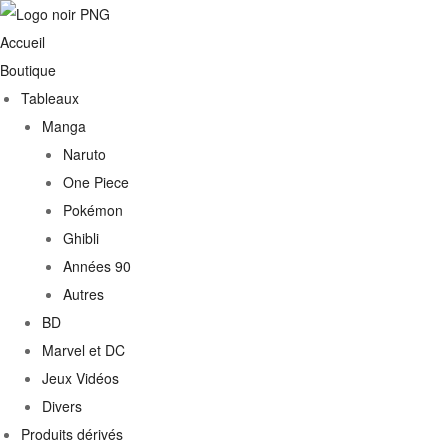
Accueil
Boutique
Tableaux
Manga
Naruto
One Piece
Pokémon
Ghibli
Années 90
Autres
€
BD
Marvel et DC
0€
Jeux Vidéos
Divers
Produits dérivés