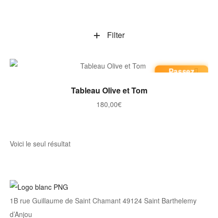
Filter
Passez
commande
AJOUTER AU PANIER
Tableau Olive et Tom
180,00
€
Voici le seul résultat
1B rue Guillaume de Saint Chamant 49124 Saint Barthelemy
d’Anjou