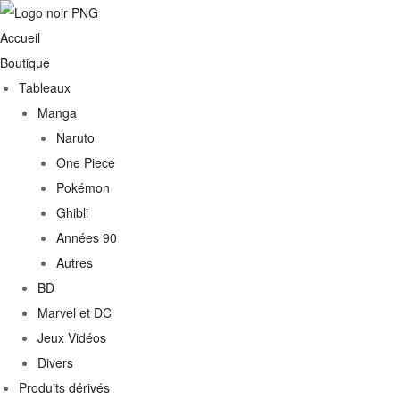
Accueil
Boutique
Tableaux
Manga
Naruto
One Piece
Pokémon
Ghibli
Années 90
Autres
€
BD
Marvel et DC
0€
Jeux Vidéos
Divers
Produits dérivés