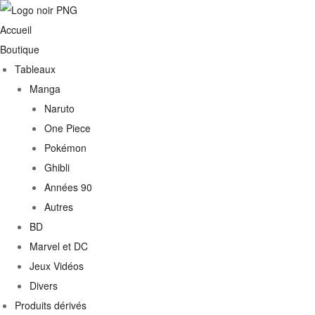
Accueil
Boutique
Tableaux
Manga
Naruto
One Piece
Pokémon
Ghibli
Années 90
Autres
€
BD
Marvel et DC
0€
Jeux Vidéos
Divers
Produits dérivés