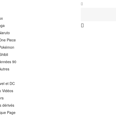
ux
nga
Naruto
One Piece
Pokémon
Ghibli
Années 90
Autres
vel et DC
x Vidéos
ers
s dérivés
que Page