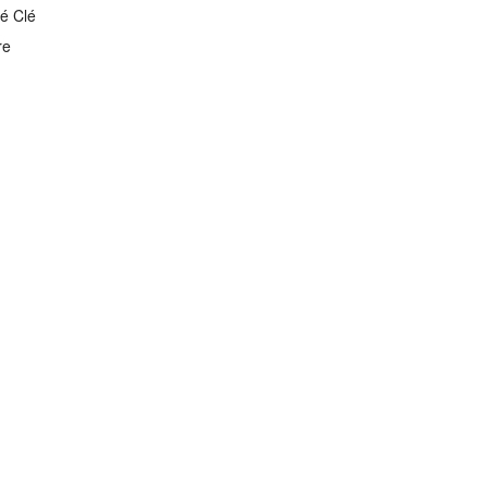
té Clé
re
jean
Tom Wood
>
Produits
>
jean