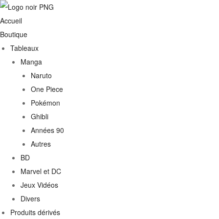
Accueil
Boutique
Tableaux
Manga
Naruto
One Piece
Pokémon
Ghibli
Années 90
Autres
€
BD
Marvel et DC
0€
Jeux Vidéos
Divers
Produits dérivés