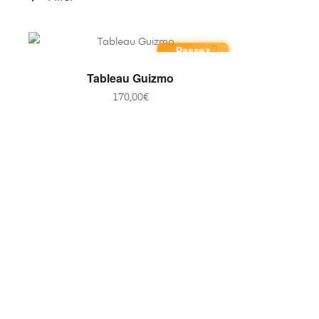
Passez
commande
AJOUTER AU PANIER
Tableau Guizmo
170,00
€