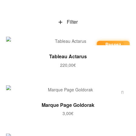
Filter
Passez
commande
AJOUTER AU PANIER
Tableau Actarus
220,00
€
AJOUTER AU PANIER
Marque Page Goldorak
3,00
€