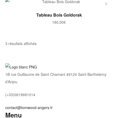
AJOUTER AU PANIER
Tableau Bois Goldorak
180,00
€
Trié
3 résultats affichés
par
note
moyenne
1B rue Guillaume de Saint Chamant 49124 Saint Barthelemy
d’Anjou
(+33)0619681014
contact@tomwood-angers.fr
Menu