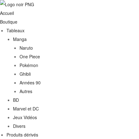
Accueil
Boutique
Tableaux
Manga
Naruto
One Piece
Pokémon
Ghibli
Années 90
Autres
€
BD
Marvel et DC
0€
Jeux Vidéos
Divers
Produits dérivés