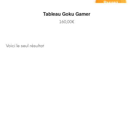
Passez
commande
AJOUTER AU PANIER
Tableau Goku Gamer
160,00
€
Voici le seul résultat