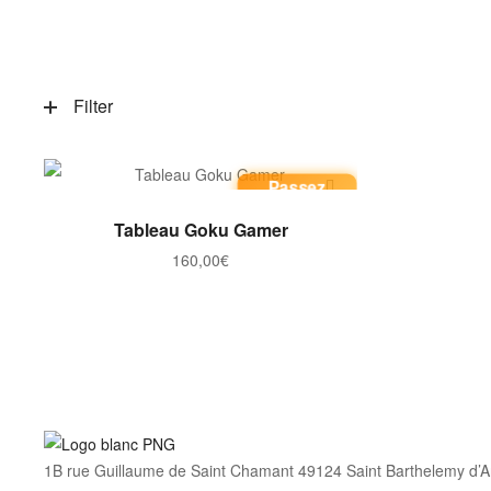
Filter
Passez
commande
AJOUTER AU PANIER
Tableau Goku Gamer
160,00
€
1B rue Guillaume de Saint Chamant 49124 Saint Barthelemy d’A