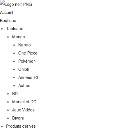
Accueil
Boutique
Tableaux
Manga
Naruto
One Piece
Pokémon
Ghibli
Années 90
Autres
€
BD
Marvel et DC
0€
Jeux Vidéos
Divers
Produits dérivés