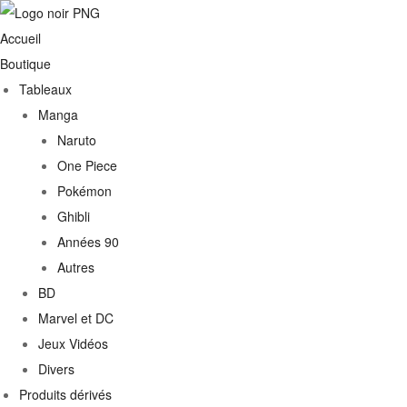
Accueil
Boutique
Tableaux
Manga
Naruto
One Piece
Pokémon
Ghibli
Années 90
Autres
€
BD
Marvel et DC
0€
Jeux Vidéos
Divers
Produits dérivés