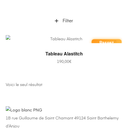
Filter
Passez
commande
AJOUTER AU PANIER
Tableau Alastitch
190,00
€
Voici le seul résultat
1B rue Guillaume de Saint Chamant 49124 Saint Barthelemy
d’Anjou