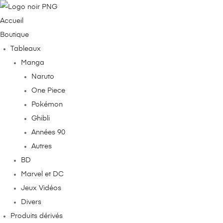
Accueil
Boutique
Tableaux
Manga
Naruto
One Piece
Pokémon
e
Ghibli
Années 90
Autres
€
BD
Marvel et DC
00€
Jeux Vidéos
Divers
Produits dérivés