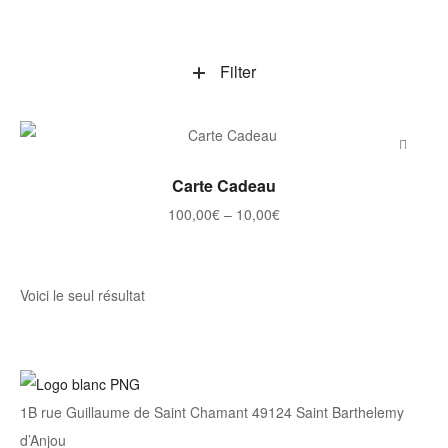
Filter
Ce
SÉLECTIONNEZ LE MONTANT
Carte Cadeau
produit
Plage
100,00
€
–
10,00
€
a
de
plusieurs
prix :
variations.
10,00€
Voici le seul résultat
Les
à
options
100,00€
peuvent
être
1B rue Guillaume de Saint Chamant 49124 Saint Barthelemy
choisies
d’Anjou
sur