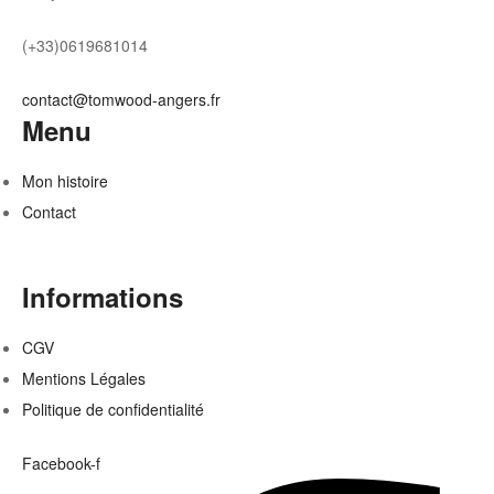
la
(+33)0619681014
page
du
contact@tomwood-angers.fr
produit
Menu
Mon histoire
Contact
Informations
CGV
Mentions Légales
Politique de confidentialité
Facebook-f