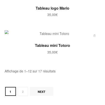
AJOUTER AU PANIER
Tableau logo Mario
35,00
€
AJOUTER AU PANIER
Tableau mini Totoro
35,00
€
Trié
Affichage de 1–12 sur 17 résultats
par
note
moyenne
1
2
NEXT